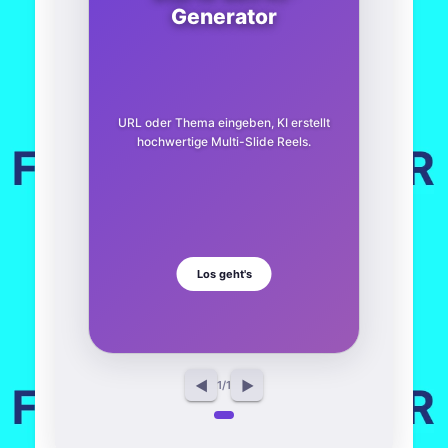
Generator
URL oder Thema eingeben, KI erstellt
hochwertige Multi-Slide Reels.
Los geht's
◀
▶
1
/
1