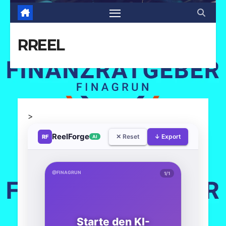
RREEL
>
ReelForge
✕ Reset
↓ Export
RF
AI
@FINAGRUN
1/1
Starte den KI-