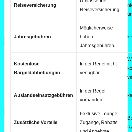
Umfassende
Reiseversicherung
ni
Reiseversicherung.
u
Möglicherweise
Jahresgebühren
höhere
ke
Jahresgebühren.
We
Kostenlose
In der Regel nicht
ko
Bargeldabhebungen
verfügbar.
ve
In der Regel
Auslandseinsatzgebühren
ke
vorhanden.
Exklusive Lounge-
Bo
Zusätzliche Vorteile
Zugänge, Rabatte
Ra
und Angebote.