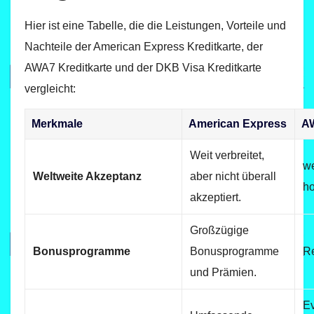
Hier ist eine Tabelle, die die Leistungen, Vorteile und
Nachteile der American Express Kreditkarte, der
AWA7 Kreditkarte und der DKB Visa Kreditkarte
vergleicht:
Merkmale
American Express
A
Weit verbreitet,
we
Weltweite Akzeptanz
aber nicht überall
h
akzeptiert.
Großzügige
Bonusprogramme
Bonusprogramme
R
und Prämien.
Ev