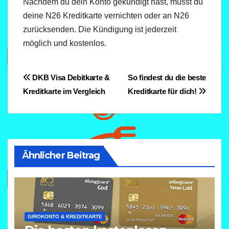
Nachdem du dein Konto gekündigt hast, musst du
deine N26 Kreditkarte vernichten oder an N26
zurücksenden. Die Kündigung ist jederzeit
möglich und kostenlos.
Beitragsnavigation
DKB Visa Debitkarte &
So findest du die beste
Kreditkarte im Vergleich
Kreditkarte für dich!
Ähnlicher Beitrag
GIROKONTO & KREDITKARTE