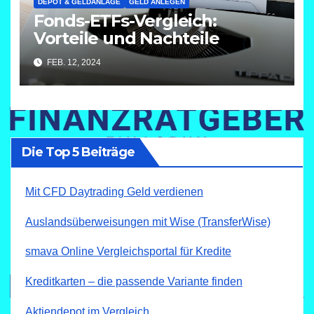
DEPOT & GELDANLAGE
GELD ANLEGEN
Fonds-ETFs-Vergleich:
Vorteile und Nachteile
FEB. 12, 2024
Die Top 5 Beiträge
Mit CFD Daytrading Geld verdienen
Auslandsüberweisungen mit Wise (TransferWise)
smava Online Vergleichsportal für Kredite
Kreditkarten – die passende Variante finden
Aktiendepot im Vergleich