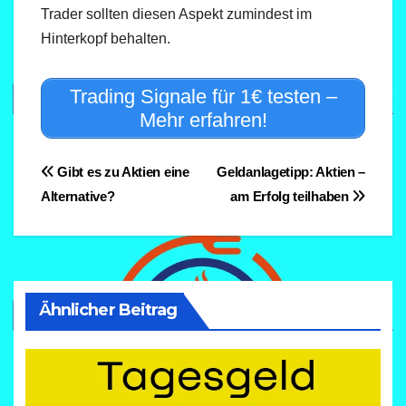
Trader sollten diesen Aspekt zumindest im
Hinterkopf behalten.
Trading Signale für 1€ testen –
Mehr erfahren!
Beitragsnavigation
Gibt es zu Aktien eine
Geldanlagetipp: Aktien –
Alternative?
am Erfolg teilhaben
Ähnlicher Beitrag