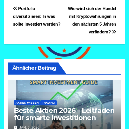
Beitragsnavigation
Portfolio
Wie wird sich der Handel
diversifizieren: In was
mit Kryptowährungen in
sollte investiert werden?
den nächsten 5 Jahren
verändern?
Ähnlicher Beitrag
AKTIEN WISSEN
TRADING
Beste Aktien 2026 – Leitfaden
für smarte Investitionen
JAN. 6, 2026