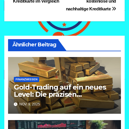
Kreditkarte im Vergleich
kostenlose und
nachhaltige Kreditkarte
Ähnlicher Beitrag
FINANZWISSEN
Gold-Trading auf ein neues
Level: Die präzisen
Volumentrading-Signale von
NOV. 9, 2025
Peter Sutor