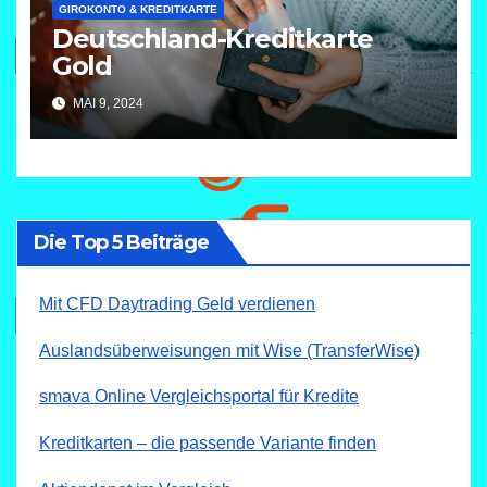
GIROKONTO & KREDITKARTE
Deutschland-Kreditkarte
Gold
MAI 9, 2024
Die Top 5 Beiträge
Mit CFD Daytrading Geld verdienen
Auslandsüberweisungen mit Wise (TransferWise)
smava Online Vergleichsportal für Kredite
Kreditkarten – die passende Variante finden