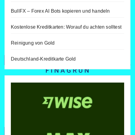
BullFX – Forex AI Bots kopieren und handeln
Kostenlose Kreditkarten: Worauf du achten solltest
Reinigung von Gold
Deutschland-Kreditkarte Gold