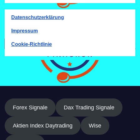
Datenschutzerklärung
Impressum
Cookie-Richtlinie
Forex Signale
Dax Trading Signale
Aktien Index Daytrading
Wise