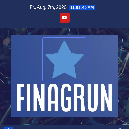
Zum
Fr.. Aug. 7th, 2026
11:03:45 AM
Inhalt
springen