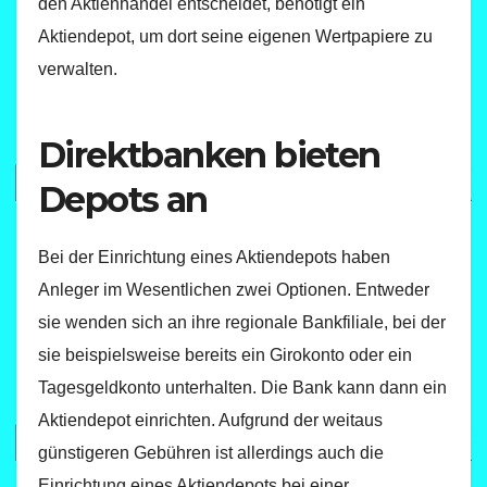
den Aktienhandel entscheidet, benötigt ein
Aktiendepot, um dort seine eigenen Wertpapiere zu
verwalten.
Direktbanken bieten
Depots an
Bei der Einrichtung eines Aktiendepots haben
Anleger im Wesentlichen zwei Optionen. Entweder
sie wenden sich an ihre regionale Bankfiliale, bei der
sie beispielsweise bereits ein Girokonto oder ein
Tagesgeldkonto unterhalten. Die Bank kann dann ein
Aktiendepot einrichten. Aufgrund der weitaus
günstigeren Gebühren ist allerdings auch die
Einrichtung eines Aktiendepots bei einer