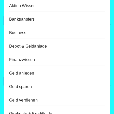
Aktien Wissen
Banktransfers
Business
Depot & Geldanlage
Finanzwissen
Geld anlegen
Geld sparen
Geld verdienen
Girokonto & Kreditkarte