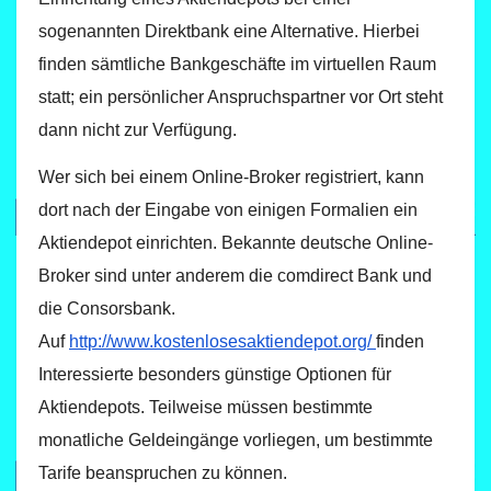
sogenannten Direktbank eine Alternative. Hierbei
finden sämtliche Bankgeschäfte im virtuellen Raum
statt; ein persönlicher Anspruchspartner vor Ort steht
dann nicht zur Verfügung.
Wer sich bei einem Online-Broker registriert, kann
dort nach der Eingabe von einigen Formalien ein
Aktiendepot einrichten. Bekannte deutsche Online-
Broker sind unter anderem die comdirect Bank und
die Consorsbank.
Auf
http://www.kostenlosesaktiendepot.org/
finden
Interessierte besonders günstige Optionen für
Aktiendepots. Teilweise müssen bestimmte
monatliche Geldeingänge vorliegen, um bestimmte
Tarife beanspruchen zu können.