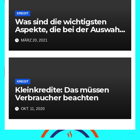
KREDIT
Was sind die wichtigsten
Aspekte, die bei der Auswahl
einer Bank zur Aufnahme
MÄRZ 20, 2021
eines Kredits zu
berücksichtigen sind?
KREDIT
Kleinkredite: Das müssen
Verbraucher beachten
OKT. 11, 2020