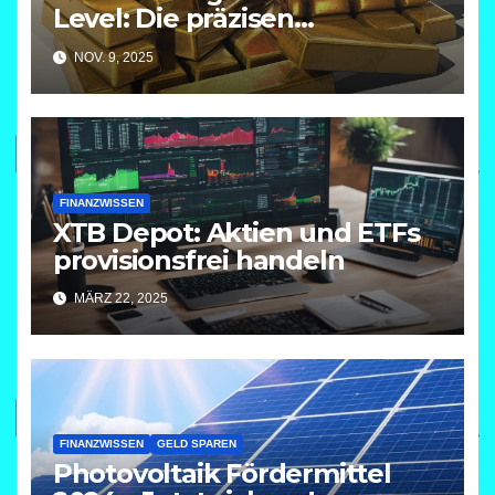
Level: Die präzisen
Volumentrading-Signale von
NOV. 9, 2025
Peter Sutor
FINANZWISSEN
XTB Depot: Aktien und ETFs
provisionsfrei handeln
MÄRZ 22, 2025
FINANZWISSEN
GELD SPAREN
Photovoltaik Fördermittel