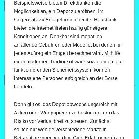
Beispielsweise bieten Direktbanken die
Möglichkeit an, ein Depot zu eröffnen. Im
Gegensatz zu Anlageformen bei der Hausbank
bieten die Internetfilialen häufig günstigere
Konditionen an. Denkbar sind monatlich
anfallende Gebühren oder Modelle, bei denen für
jeden Auftrag ein Entgelt berechnet wird. Mithilfe
einer modernen Tradingsoftware sowie einem gut
funktionierenden Sicherheitssystem können
interessierte Personen erfolgreich an der Börse
handeln.
Dann gilt es, das Depot abwechslungsreich mit
Aktien oder Wertpapieren zu bestücken, um das
Risiko vor Verlust breit zu streuen. Zunächst
sollten nur wenige verschiedene Märkte in
Betracht gezogen werden. Gute Erfahrungen kann