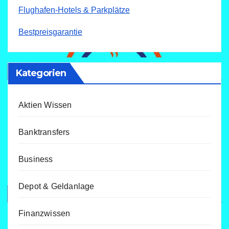
Flughafen-Hotels & Parkplätze
Bestpreisgarantie
Kategorien
Aktien Wissen
Banktransfers
Business
Depot & Geldanlage
Finanzwissen