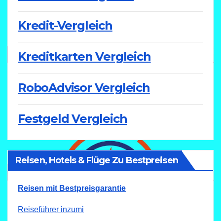
Kredit-Vergleich
Kreditkarten Vergleich
RoboAdvisor Vergleich
Festgeld Vergleich
Reisen, Hotels & Flüge Zu Bestpreisen
Reisen mit Bestpreisgarantie
Reiseführer inzumi