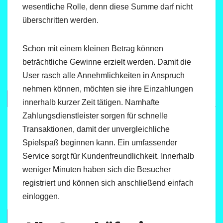
wesentliche Rolle, denn diese Summe darf nicht
überschritten werden.
Schon mit einem kleinen Betrag können
beträchtliche Gewinne erzielt werden. Damit die
User rasch alle Annehmlichkeiten in Anspruch
nehmen können, möchten sie ihre Einzahlungen
innerhalb kurzer Zeit tätigen. Namhafte
Zahlungsdienstleister sorgen für schnelle
Transaktionen, damit der unvergleichliche
Spielspaß beginnen kann. Ein umfassender
Service sorgt für Kundenfreundlichkeit. Innerhalb
weniger Minuten haben sich die Besucher
registriert und können sich anschließend einfach
einloggen.