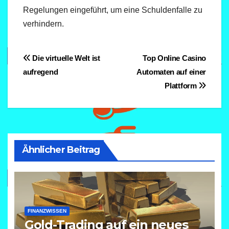
Regelungen eingeführt, um eine Schuldenfalle zu
verhindern.
Beitragsnavigation
Die virtuelle Welt ist
Top Online Casino
aufregend
Automaten auf einer
Plattform
Ähnlicher Beitrag
FINANZWISSEN
Gold-Trading auf ein neues