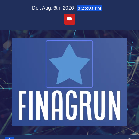
Zum
Do.. Aug. 6th, 2026
9:25:04 PM
Inhalt
springen