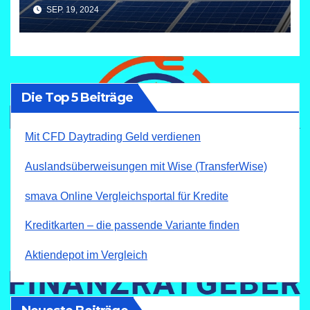
SEP. 19, 2024
Die Top 5 Beiträge
Mit CFD Daytrading Geld verdienen
Auslandsüberweisungen mit Wise (TransferWise)
smava Online Vergleichsportal für Kredite
Kreditkarten – die passende Variante finden
Aktiendepot im Vergleich