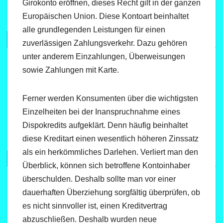
Girokonto eröffnen, dieses Recht gilt in der ganzen
Europäischen Union. Diese Kontoart beinhaltet
alle grundlegenden Leistungen für einen
zuverlässigen Zahlungsverkehr. Dazu gehören
unter anderem Einzahlungen, Überweisungen
sowie Zahlungen mit Karte.
Ferner werden Konsumenten über die wichtigsten
Einzelheiten bei der Inanspruchnahme eines
Dispokredits aufgeklärt. Denn häufig beinhaltet
diese Kreditart einen wesentlich höheren Zinssatz
als ein herkömmliches Darlehen. Verliert man den
Überblick, können sich betroffene Kontoinhaber
überschulden. Deshalb sollte man vor einer
dauerhaften Überziehung sorgfältig überprüfen, ob
es nicht sinnvoller ist, einen Kreditvertrag
abzuschließen. Deshalb wurden neue