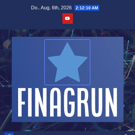
Zum
Do.. Aug. 6th, 2026
2:12:11 AM
Inhalt
springen