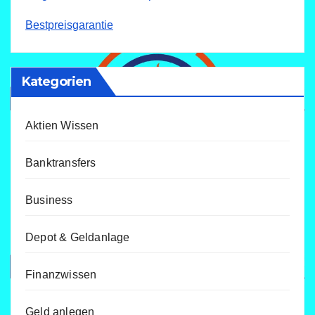
Bestpreisgarantie
Kategorien
Aktien Wissen
Banktransfers
Business
Depot & Geldanlage
Finanzwissen
Geld anlegen