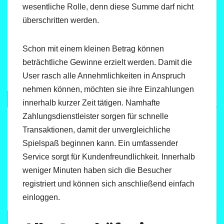
wesentliche Rolle, denn diese Summe darf nicht
überschritten werden.
Schon mit einem kleinen Betrag können
beträchtliche Gewinne erzielt werden. Damit die
User rasch alle Annehmlichkeiten in Anspruch
nehmen können, möchten sie ihre Einzahlungen
innerhalb kurzer Zeit tätigen. Namhafte
Zahlungsdienstleister sorgen für schnelle
Transaktionen, damit der unvergleichliche
Spielspaß beginnen kann. Ein umfassender
Service sorgt für Kundenfreundlichkeit. Innerhalb
weniger Minuten haben sich die Besucher
registriert und können sich anschließend einfach
einloggen.