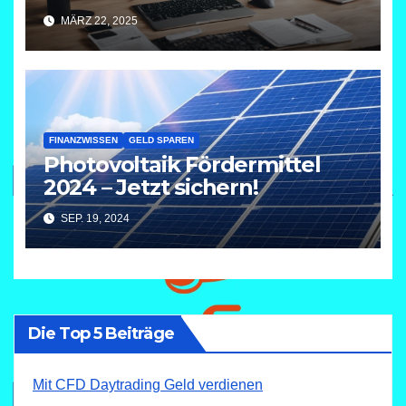
MÄRZ 22, 2025
FINANZWISSEN
GELD SPAREN
Photovoltaik Fördermittel
2024 – Jetzt sichern!
SEP. 19, 2024
Die Top 5 Beiträge
Mit CFD Daytrading Geld verdienen