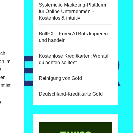
Systeme.io Marketing-Plattform
für Online Unternehmen –
Kostenlos & intuitiv
BullFX – Forex AI Bots kopieren
und handeln
ich
Kostenlose Kreditkarten: Worauf
ch im
du achten solltest
e
len
Reinigung von Gold
t ist.
Deutschland-Kreditkarte Gold
s