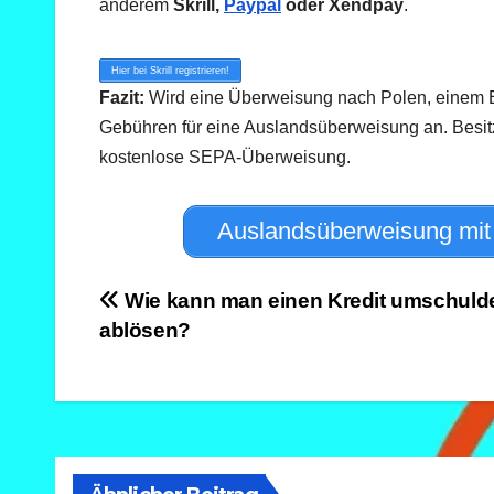
anderem
Skrill,
Paypal
oder Xendpay
.
Hier bei Skrill registrieren!
Fazit:
Wird eine Überweisung nach Polen, einem EU
Gebühren für eine Auslandsüberweisung an. Besit
kostenlose SEPA-Überweisung.
Auslandsüberweisung mit
Beitragsnavigation
Wie kann man einen Kredit umschuld
ablösen?