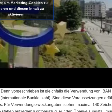
ier, um Marketing-Cookies zu
ieren und diesen Inhalt zu
aktivieren
. Denn vorgeschrieben ist gleichfalls die Verwendung von IBAN
internationale Bankleitzahl). Sind diese Voraussetzungen erfüll
ages. Für Verwendungszweckangaben stehen maximal 140 Zeiche
o stehen auf jedem Kontoauszug. Für den Überweisungsfall mu