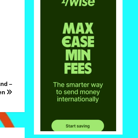
nd –
ven